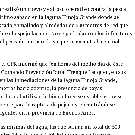
 realizó un nuevo y exitoso operativo contra la pesca
último sábado en la laguna Hinojo Grande donde se
scado enmallado y alrededor de 500 metros de red que
re el espejo lacunar. No se pudo dar con los infractores
 el pescado incinerado ya que se encontraba en mal
l, el CPR informó que “en horas del medio día de éste
l Comando Prevención Rural Trenque Lauquen, en sus
 en las inmediaciones de la laguna Hinojo Grande,
metros hacia adentro, la presencia de boyas
or lo cual utilizando binoculares se establece que se
mente para la captura de pejerrey, encontrándose
igentes en la provincia de Buenos Aires.
las mismas del agua, las que suman un total de 500
entre 24 y 25 mm. y 1200 kilogramos de Pejerrey