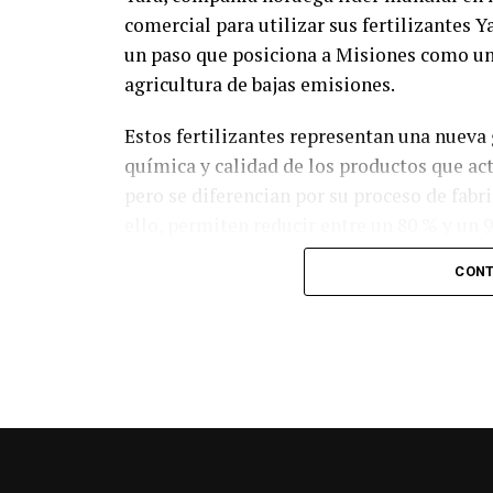
comercial para utilizar sus fertilizantes Y
un paso que posiciona a Misiones como una
agricultura de bajas emisiones.
Estos fertilizantes representan una nuev
química y calidad de los productos que a
pero se diferencian por su proceso de fabr
ello, permiten reducir entre un 80 % y un 
asociadas a la nutrición de cultivos, sin n
CONT
comprometer el rendimiento.
En el caso del té, este avance significa un
del producto, factores cada vez más valora
huella de carbono desde el origen, Mision
producción responsable de té y yerba mate
Para Yara, este logro refuerza la expansión