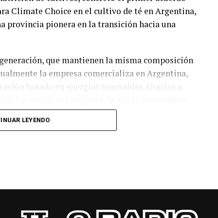
ara Climate Choice en el cultivo de té en Argentina,
 provincia pionera en la transición hacia una
a generación, que mantienen la misma composición
ctualmente la empresa comercializa en Argentina,
icación basado en energías renovables. Gracias a
90 % las emisiones de gases de efecto invernadero
ecesidad de modificar las prácticas de manejo ni
INUAR LEYENDO
a mejora tangible en la trazabilidad y sostenibilidad
dos en los mercados internacionales. Al reducir la
es se consolida como un referente regional en la
, dos cultivos emblemáticos de la provincia.
 de la iniciativa “Yara Climate Choice” en