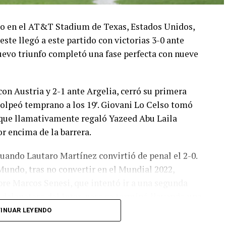
ado en el AT&T Stadium de Texas, Estados Unidos,
este llegó a este partido con victorias 3-0 ante
 nuevo triunfo completó una fase perfecta con nueve
con Austria y 2-1 ante Argelia, cerró su primera
olpeó temprano a los 19′. Giovani Lo Celso tomó
o, que llamativamente regaló Yazeed Abu Laila
r encima de la barrera.
cuando Lautaro Martínez convirtió de penal el 2-0.
Mundo, tras no convertir en el Mundial 2022,
bre Marcos Senesi, que intentó ir a una segunda
l delanatero del Inter, pero se terminó llevando una
INUAR LEYENDO