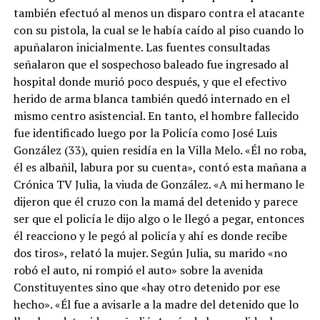
también efectuó al menos un disparo contra el atacante
con su pistola, la cual se le había caído al piso cuando lo
apuñalaron inicialmente. Las fuentes consultadas
señalaron que el sospechoso baleado fue ingresado al
hospital donde murió poco después, y que el efectivo
herido de arma blanca también quedó internado en el
mismo centro asistencial. En tanto, el hombre fallecido
fue identificado luego por la Policía como José Luis
González (33), quien residía en la Villa Melo. «Él no roba,
él es albañil, labura por su cuenta», contó esta mañana a
Crónica TV Julia, la viuda de González. «A mi hermano le
dijeron que él cruzo con la mamá del detenido y parece
ser que el policía le dijo algo o le llegó a pegar, entonces
él reacciono y le pegó al policía y ahí es donde recibe
dos tiros», relató la mujer. Según Julia, su marido «no
robó el auto, ni rompió el auto» sobre la avenida
Constituyentes sino que «hay otro detenido por ese
hecho». «Él fue a avisarle a la madre del detenido que lo