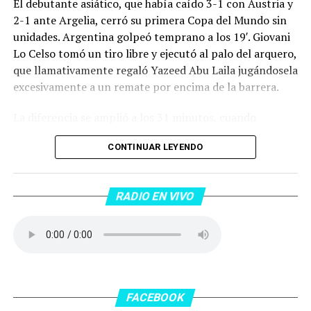
El debutante asiático, que había caído 3-1 con Austria y
2-1 ante Argelia, cerró su primera Copa del Mundo sin
unidades. Argentina golpeó temprano a los 19′. Giovani
Lo Celso tomó un tiro libre y ejecutó al palo del arquero,
que llamativamente regaló Yazeed Abu Laila jugándosela
excesivamente a un remate por encima de la barrera.
La diferencia se amplió a los 31 minutos, cuando
Lautaro Martínez convirtió de penal el 2-0. El Toro
CONTINUAR LEYENDO
anotó su primer gol en Copas del Mundo, tras no
convertir en el Mundial 2022, aprovechando una falta
dentro del área sobre Marcos Senesi, que intentó ir a
RADIO EN VIVO
una segunda pelota luego de un tiro en el travesaño del
delanatero del Inter, pero se terminó llevando una
patada en la cara del jugador jordano.
En el complemento, Jordania encontró una respuesta a
los 55 minutos: Musa Al Taamari marcó el 1-2 tras
asistencia de Ehsan Haddad, que culminó una gran
FACEBOOK