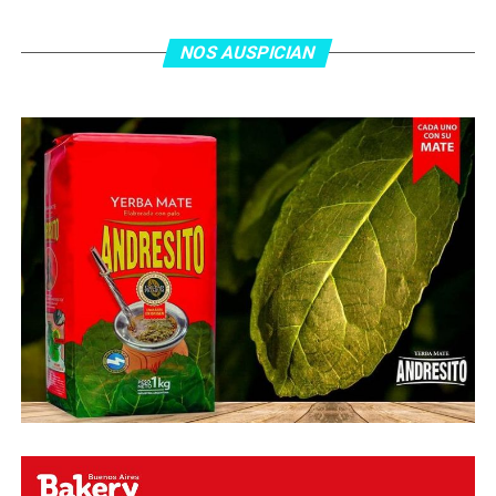
jugada colectiva. Argentina le dio minutos a Lionel Messi
tras el gol y terminó de asegurar el triunfo a los 80
minutos, tras un tiro libre donde volvió a responder mal
NOS AUSPICIAN
Abu Laila, en un tiro que no entró ni siquiera muy
esquinado.
Fuente:
Ovación Digital