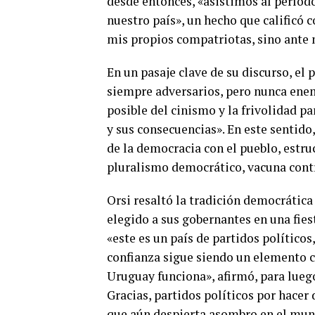
desde entonces, «asistimos al período
nuestro país», un hecho que calificó
mis propios compatriotas, sino ante 
En un pasaje clave de su discurso, el
siempre adversarios, pero nunca enem
posible del cinismo y la frivolidad p
y sus consecuencias». En este sentido
de la democracia con el pueblo, estru
pluralismo democrático, vacuna cont
Orsi resaltó la tradición democrátic
elegido a sus gobernantes en una fies
«este es un país de partidos políticos
confianza sigue siendo un elemento c
Uruguay funciona», afirmó, para luego
Gracias, partidos políticos por hace
que aún despierta asombro en el mun