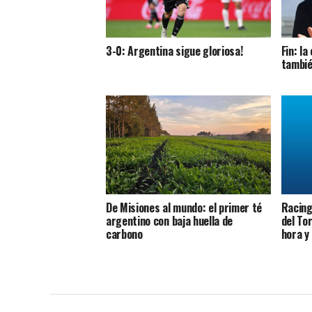
3-0: Argentina sigue gloriosa!
Fin: l
tambié
De Misiones al mundo: el primer té
Racing 
argentino con baja huella de
del To
carbono
hora y