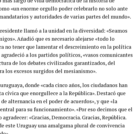
 más largo de vida democrática de la historia de
 como «un enorme orgullo poder celebrarlo no solo ante
mandatarios y autoridades de varias partes del mundo».
 presidente llamó a la unidad en la diversidad: «Seamos
igos». Añadió que es necesario alejarse «todo lo
ara no tener que lamentar el descreimiento en la política
, agradeció a los partidos políticos, «vasos comunicantes
ctura de los debates civilizados garantizados, del
ra los excesos surgidos del mesianismo».
a uruguaya, donde «cada cinco años, los ciudadanos han
ta cívica que enorgullece a la República». Destacó que
, de alternancia en el poder de acuerdos», y que «la
entral para su funcionamiento». «Por eso decimos que el
 agradecer: «Gracias, Democracia. Gracias, República.
r de este Uruguay una amalgama plural de convivencia
do».