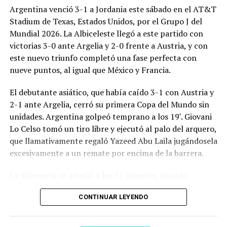
Argentina venció 3-1 a Jordania este sábado en el AT&T
Stadium de Texas, Estados Unidos, por el Grupo J del
Mundial 2026. La Albiceleste llegó a este partido con
victorias 3-0 ante Argelia y 2-0 frente a Austria, y con
este nuevo triunfo completó una fase perfecta con
nueve puntos, al igual que México y Francia.
El debutante asiático, que había caído 3-1 con Austria y
2-1 ante Argelia, cerró su primera Copa del Mundo sin
unidades. Argentina golpeó temprano a los 19′. Giovani
Lo Celso tomó un tiro libre y ejecutó al palo del arquero,
que llamativamente regaló Yazeed Abu Laila jugándosela
excesivamente a un remate por encima de la barrera.
La diferencia se amplió a los 31 minutos, cuando
Lautaro Martínez convirtió de penal el 2-0. El Toro
CONTINUAR LEYENDO
anotó su primer gol en Copas del Mundo, tras no
convertir en el Mundial 2022, aprovechando una falta
dentro del área sobre Marcos Senesi, que intentó ir a