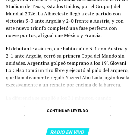
Stadium de Texas, Estados Unidos, por el Grupo J del
Mundial 2026. La Albiceleste llegó a este partido con
victorias 3-0 ante Argelia y 2-0 frente a Austria, y con
este nuevo triunfo completó una fase perfecta con
nueve puntos, al igual que México y Francia.
El debutante asiático, que había caído 3-1 con Austria y
2-1 ante Argelia, cerró su primera Copa del Mundo sin
unidades. Argentina golpeó temprano a los 19′. Giovani
Lo Celso tomó un tiro libre y ejecutó al palo del arquero,
que llamativamente regaló Yazeed Abu Laila jugándosela
excesivamente a un remate por encima de la barrera.
La diferencia se amplió a los 31 minutos, cuando
Lautaro Martínez convirtió de penal el 2-0. El Toro
CONTINUAR LEYENDO
anotó su primer gol en Copas del Mundo, tras no
convertir en el Mundial 2022, aprovechando una falta
dentro del área sobre Marcos Senesi, que intentó ir a
RADIO EN VIVO
una segunda pelota luego de un tiro en el travesaño del