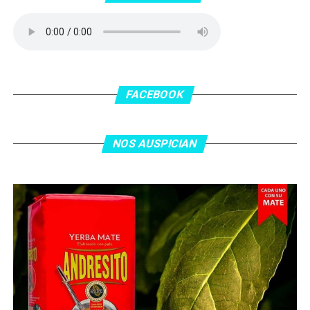
delanatero del Inter, pero se terminó llevando una
patada en la cara del jugador jordano.
En el complemento, Jordania encontró una respuesta a
los 55 minutos: Musa Al Taamari marcó el 1-2 tras
asistencia de Ehsan Haddad, que culminó una gran
FACEBOOK
jugada colectiva. Argentina le dio minutos a Lionel Messi
tras el gol y terminó de asegurar el triunfo a los 80
minutos, tras un tiro libre donde volvió a responder mal
NOS AUSPICIAN
Abu Laila, en un tiro que no entró ni siquiera muy
esquinado.
Fuente:
Ovación Digital