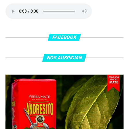
delanatero del Inter, pero se terminó llevando una
patada en la cara del jugador jordano.
En el complemento, Jordania encontró una respuesta a
los 55 minutos: Musa Al Taamari marcó el 1-2 tras
asistencia de Ehsan Haddad, que culminó una gran
FACEBOOK
jugada colectiva. Argentina le dio minutos a Lionel Messi
tras el gol y terminó de asegurar el triunfo a los 80
minutos, tras un tiro libre donde volvió a responder mal
NOS AUSPICIAN
Abu Laila, en un tiro que no entró ni siquiera muy
esquinado.
Fuente:
Ovación Digital