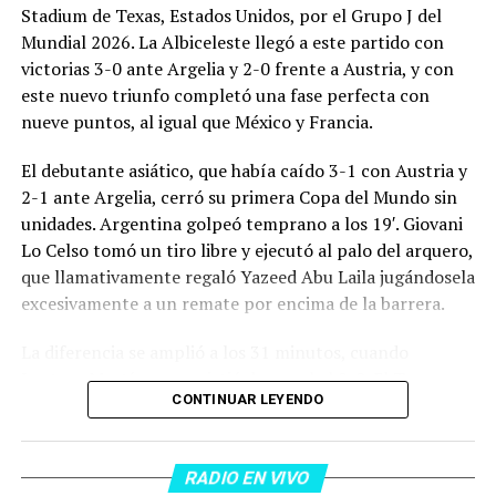
Stadium de Texas, Estados Unidos, por el Grupo J del
Mundial 2026. La Albiceleste llegó a este partido con
victorias 3-0 ante Argelia y 2-0 frente a Austria, y con
este nuevo triunfo completó una fase perfecta con
nueve puntos, al igual que México y Francia.
El debutante asiático, que había caído 3-1 con Austria y
2-1 ante Argelia, cerró su primera Copa del Mundo sin
unidades. Argentina golpeó temprano a los 19′. Giovani
Lo Celso tomó un tiro libre y ejecutó al palo del arquero,
que llamativamente regaló Yazeed Abu Laila jugándosela
excesivamente a un remate por encima de la barrera.
La diferencia se amplió a los 31 minutos, cuando
Lautaro Martínez convirtió de penal el 2-0. El Toro
CONTINUAR LEYENDO
anotó su primer gol en Copas del Mundo, tras no
convertir en el Mundial 2022, aprovechando una falta
dentro del área sobre Marcos Senesi, que intentó ir a
RADIO EN VIVO
una segunda pelota luego de un tiro en el travesaño del