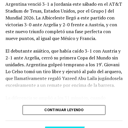
Argentina venció 3-1 a Jordania este sábado en el AT&T
Stadium de Texas, Estados Unidos, por el Grupo J del
Mundial 2026. La Albiceleste llegó a este partido con
victorias 3-0 ante Argelia y 2-0 frente a Austria, y con
este nuevo triunfo completó una fase perfecta con
nueve puntos, al igual que México y Francia.
El debutante asiático, que había caído 3-1 con Austria y
2-1 ante Argelia, cerró su primera Copa del Mundo sin
unidades. Argentina golpeó temprano a los 19′. Giovani
Lo Celso tomó un tiro libre y ejecutó al palo del arquero,
que llamativamente regaló Yazeed Abu Laila jugándosela
excesivamente a un remate por encima de la barrera.
La diferencia se amplió a los 31 minutos, cuando
Lautaro Martínez convirtió de penal el 2-0. El Toro
CONTINUAR LEYENDO
anotó su primer gol en Copas del Mundo, tras no
convertir en el Mundial 2022, aprovechando una falta
dentro del área sobre Marcos Senesi, que intentó ir a