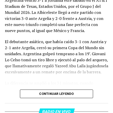
Argentina venció 3-1 a Jordania este sábado en el AT&T
Stadium de Texas, Estados Unidos, por el Grupo J del
Mundial 2026. La Albiceleste llegó a este partido con
victorias 3-0 ante Argelia y 2-0 frente a Austria, y con
este nuevo triunfo completó una fase perfecta con
nueve puntos, al igual que México y Francia.
El debutante asiático, que había caído 3-1 con Austria y
2-1 ante Argelia, cerró su primera Copa del Mundo sin
unidades. Argentina golpeó temprano a los 19′. Giovani
Lo Celso tomó un tiro libre y ejecutó al palo del arquero,
que llamativamente regaló Yazeed Abu Laila jugándosela
excesivamente a un remate por encima de la barrera.
La diferencia se amplió a los 31 minutos, cuando
Lautaro Martínez convirtió de penal el 2-0. El Toro
CONTINUAR LEYENDO
anotó su primer gol en Copas del Mundo, tras no
convertir en el Mundial 2022, aprovechando una falta
dentro del área sobre Marcos Senesi, que intentó ir a
RADIO EN VIVO