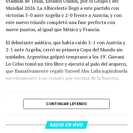
Stadium de Texas, Estados Unidos, por el Grupo J del
Mundial 2026. La Albiceleste llegó a este partido con
victorias 3-0 ante Argelia y 2-0 frente a Austria, y con
este nuevo triunfo completó una fase perfecta con
nueve puntos, al igual que México y Francia.
El debutante asiático, que había caído 3-1 con Austria y
2-1 ante Argelia, cerró su primera Copa del Mundo sin
unidades. Argentina golpeó temprano a los 19′. Giovani
Lo Celso tomó un tiro libre y ejecutó al palo del arquero,
que llamativamente regaló Yazeed Abu Laila jugándosela
excesivamente a un remate por encima de la barrera.
La diferencia se amplió a los 31 minutos, cuando
Lautaro Martínez convirtió de penal el 2-0. El Toro
CONTINUAR LEYENDO
anotó su primer gol en Copas del Mundo, tras no
convertir en el Mundial 2022, aprovechando una falta
dentro del área sobre Marcos Senesi, que intentó ir a
RADIO EN VIVO
una segunda pelota luego de un tiro en el travesaño del