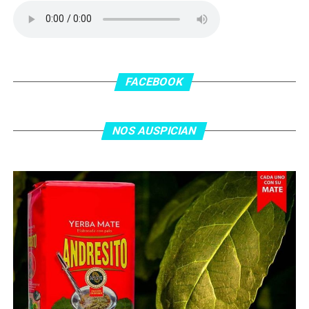
delanatero del Inter, pero se terminó llevando una
patada en la cara del jugador jordano.
En el complemento, Jordania encontró una respuesta a
los 55 minutos: Musa Al Taamari marcó el 1-2 tras
asistencia de Ehsan Haddad, que culminó una gran
FACEBOOK
jugada colectiva. Argentina le dio minutos a Lionel Messi
tras el gol y terminó de asegurar el triunfo a los 80
minutos, tras un tiro libre donde volvió a responder mal
NOS AUSPICIAN
Abu Laila, en un tiro que no entró ni siquiera muy
esquinado.
Fuente:
Ovación Digital