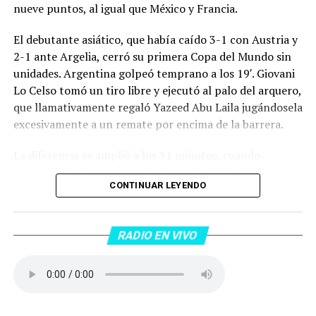
nueve puntos, al igual que México y Francia.
El debutante asiático, que había caído 3-1 con Austria y
2-1 ante Argelia, cerró su primera Copa del Mundo sin
unidades. Argentina golpeó temprano a los 19′. Giovani
Lo Celso tomó un tiro libre y ejecutó al palo del arquero,
que llamativamente regaló Yazeed Abu Laila jugándosela
excesivamente a un remate por encima de la barrera.
La diferencia se amplió a los 31 minutos, cuando
Lautaro Martínez convirtió de penal el 2-0. El Toro
CONTINUAR LEYENDO
anotó su primer gol en Copas del Mundo, tras no
convertir en el Mundial 2022, aprovechando una falta
dentro del área sobre Marcos Senesi, que intentó ir a
RADIO EN VIVO
una segunda pelota luego de un tiro en el travesaño del
delanatero del Inter, pero se terminó llevando una
patada en la cara del jugador jordano.
En el complemento, Jordania encontró una respuesta a