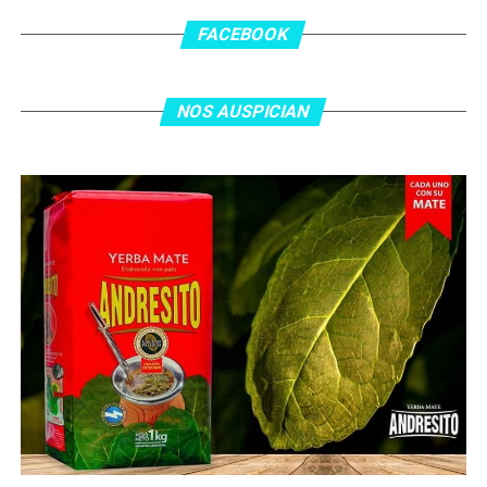
los 55 minutos: Musa Al Taamari marcó el 1-2 tras
asistencia de Ehsan Haddad, que culminó una gran
FACEBOOK
jugada colectiva. Argentina le dio minutos a Lionel Messi
tras el gol y terminó de asegurar el triunfo a los 80
minutos, tras un tiro libre donde volvió a responder mal
NOS AUSPICIAN
Abu Laila, en un tiro que no entró ni siquiera muy
esquinado.
Fuente:
Ovación Digital